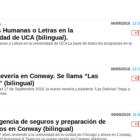
n
06/09/2016
12:5
s Humanas o Letras en la
+1
dad de UCA (bilingual).
nas o Letras en la universidad de UCA La base de todos los programas en la
06/09/2016
12:1
nevería en Conway. Se llama “Las
+2
” (bilingual)
el 17 de Septiembre 2016, la nueva nevería y paletería “Las Delicias” llega a
sas.
06/09/2016
11:5
gencia de seguros y preparación de
+1
os en Conway (bilingual)
 años sirviendo a la comunidad de la ciudad de Chicago y ahora en Conway,
YI Insurance & Taxes es su nueva opción en Conway, Arkansas.