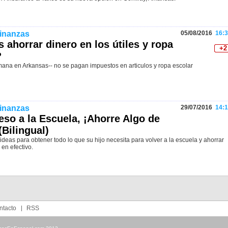
Finanzas
05/08/2016
16:3
 ahorrar dinero en los útiles y ropa
+2
?
mana en Arkansas-- no se pagan impuestos en articulos y ropa escolar
Finanzas
29/07/2016
14:1
so a la Escuela, ¡Ahorre Algo de
(Bilingual)
ideas para obtener todo lo que su hijo necesita para volver a la escuela y ahorrar
 en efectivo.
ntacto
RSS