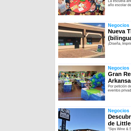
La escuela anu
año escolar de
Negocios
Nueva T
(bilingu
¡Diseña, Impri
Negocios
Gran Re
Arkansa
Por petición d
eventos privad
Negocios
Descubra
de Littl
“Sips Wine & S