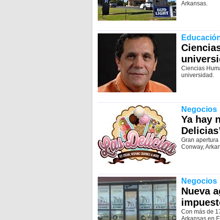
Arkansas.
Educació
Ciencia
universi
Ciencias Huma
universidad.
Negocios
Ya hay 
Delicias
Gran apertura 
Conway, Arkan
Negocios
Nueva a
impuest
Con más de 17
Arkansas en F