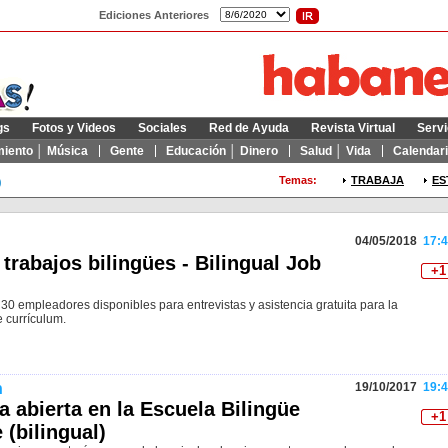
Ediciones Anteriores
gs
Fotos y Videos
Sociales
Red de Ayuda
Revista Virtual
Servi
miento │ Música
Gente
Educación │ Dinero
Salud │ Vida
Calendar
o
Temas:
TRABAJA
ES
04/05/2018
17:4
 trabajos bilingües - Bilingual Job
+1
0 empleadores disponibles para entrevistas y asistencia gratuita para la
 currículum.
n
19/10/2017
19:4
a abierta en la Escuela Bilingüe
+1
 (bilingual)