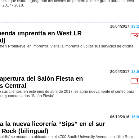
ncia que estará agregando los niveles de primero a tercer grado para el nuevo
l 2017 - 2018.
20/04/2017
19:2
ienda imprentta en West LR
+2
al)
me y Promueve! en imprentta. Visita la imprenta o utiliza sus servicios de oficina.
20/04/2017
18:5
apertura del Salón Fiesta en
+1
s Central
e sus clientes, en este mes de abril de 2017, se abrió nuevamente el centro para
os y comunitarios "Salón Fiesta".
06/10/2016
16:0
 la nueva licorería “Sips” en el sur
e Rock (bilingual)
pirits” se encuentra ubicado en el 4700 South University Avenue, en Little Rock,