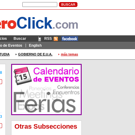
cios
Buscar
RSS
Móvil
io de Eventos
English
TUDIA
GOBIERNO DE E.U.A.
más temas
8
3
Otras Subsecciones