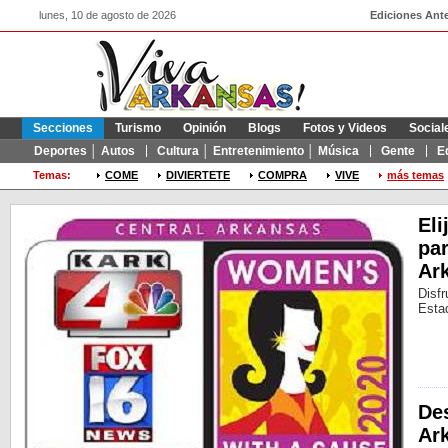
lunes, 10 de agosto de 2026
Ediciones Ante
Secciones
Turismo
Opinión
Blogs
Fotos y Videos
Social
Deportes │ Autos
Cultura │ Entretenimiento │ Música
Gente
E
Temas:
COME
DIVIERTETE
COMPRA
VIVE
más temas
Eli
par
Ark
Disfr
Estad
Des
Ar