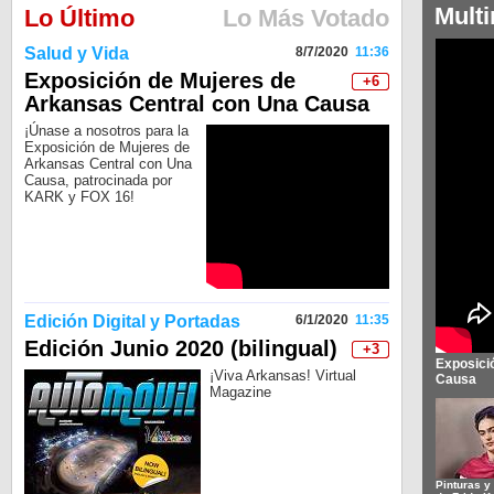
Mult
Lo Último
Lo Más Votado
Salud y Vida
8/7/2020
11:36
Exposición de Mujeres de
+6
Arkansas Central con Una Causa
¡Únase a nosotros para la
Exposición de Mujeres de
Arkansas Central con Una
Causa, patrocinada por
KARK y FOX 16!
Edición Digital y Portadas
6/1/2020
11:35
Edición Junio 2020 (bilingual)
+3
Exposici
¡Viva Arkansas! Virtual
Causa
Magazine
Pinturas y 