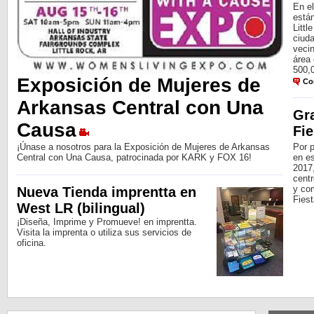
En e
están
Littl
ciud
veci
área
500,
Exposición de Mujeres de
Co
Arkansas Central con Una
Gr
Causa
Fie
¡Únase a nosotros para la Exposición de Mujeres de Arkansas
Por p
Central con Una Causa, patrocinada por KARK y FOX 16!
en es
2017
centr
y com
Nueva Tienda imprentta en
Fiesta
West LR (bilingual)
¡Diseña, Imprime y Promueve! en imprentta.
Visita la imprenta o utiliza sus servicios de
oficina.