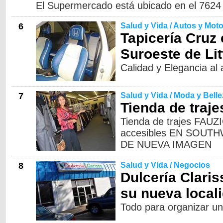
El Supermercado está ubicado en el 7624 
6
Salud y Vida / Autos y Mot
Tapicería Cruz 
Suroeste de Lit
Calidad y Elegancia al
7
Salud y Vida / Moda y Belle
Tienda de traj
Tienda de trajes FAUZI
accesibles EN SOUT
DE NUEVA IMAGEN
8
Salud y Vida / Negocios
Dulcería Claris
su nueva local
Todo para organizar una