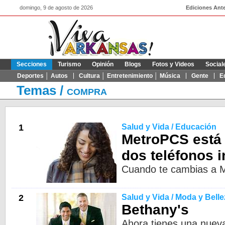
domingo, 9 de agosto de 2026
Ediciones Ante
Secciones
Turismo
Opinión
Blogs
Fotos y Videos
Social
Deportes │ Autos
Cultura │ Entretenimiento │ Música
Gente
E
Temas
/
COMPRA
1
Salud y Vida / Educación
MetroPCS está 
dos teléfonos i
Cuando te cambias a M
2
Salud y Vida / Moda y Belle
Bethany's
Ahora tienes una nueva 