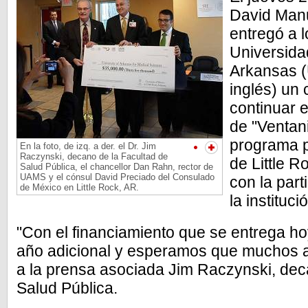
David Manu
entregó a l
Universida
Arkansas (
inglés) un
continuar 
de "Ventani
programa p
En la foto, de izq. a der. el Dr. Jim
Raczynski, decano de la Facultad de
de Little R
Salud Pública, el chancellor Dan Rahn, rector de
UAMS y el cónsul David Preciado del Consulado
con la part
de México en Little Rock, AR.
la instituc
"Con el financiamiento que se entrega h
año adicional y esperamos que muchos a
a la prensa asociada Jim Raczynski, dec
Salud Pública.