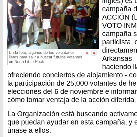
inglés) es 
campaña d
ACCIÓN (D
VOTO INMI
campaña si
partidista,
directamen
En la foto, algunos de los voluntarios
Arkansas -
listos para salir a buscar futuros votantes
en North Little Rock.
haciendo l
ofreciendo conciertos de alojamiento - c
la participación de 25,000 votantes de h
elecciones del 6 de noviembre e informa
cómo tomar ventaja de la acción diferida.
La Organización está buscando activamen
que puedan ayudar en esta campaña, y 
únase a ellos.