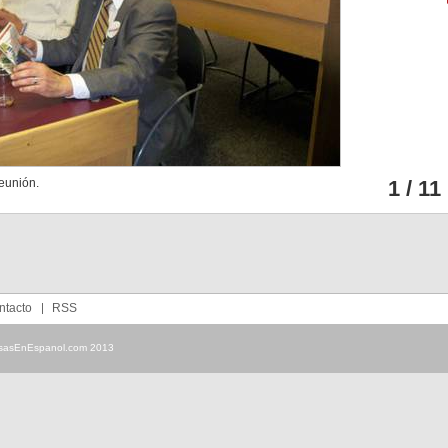
eunión.
1 / 11
ntacto
RSS
sasEnEspanol.com 2013