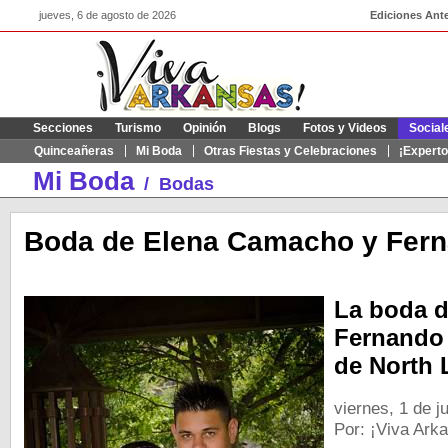
jueves, 6 de agosto de 2026
Ediciones Ante
Secciones
Turismo
Opinión
Blogs
Fotos y Videos
Social
Quinceañeras
Mi Boda
Otras Fiestas y Celebraciones
¡Experto
Mi Boda
/
Bodas
Boda de Elena Camacho y Fer
La boda 
Fernando 
de North 
viernes, 1 de j
Por: ¡Viva Ark