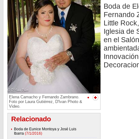
Boda de E
Fernando 
Little Rock
Iglesia de
en el Saló
ambientada
Innovación
Decoracion
Elena Camacho y Fernando Zambrano.
Foto por Laura Gutiérrez, D'Ivan Photo &
Video.
Relacionado
Boda de Eunice Montoya y José Luis
Ibarra
(7/1/2016)