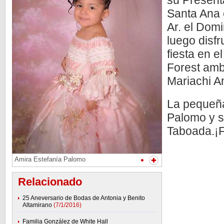
su Presenta
Santa Ana e
Ar. el Dom
luego disfr
fiesta en 
Forest amb
Mariachi A
La pequeña
Palomo y s
Taboada.¡F
Amira Estefanía Palomo
Relacionado
25 Aneversario de Bodas de Antonia y Benito
Altamirano
(7/1/2016)
Familia González de White Hall