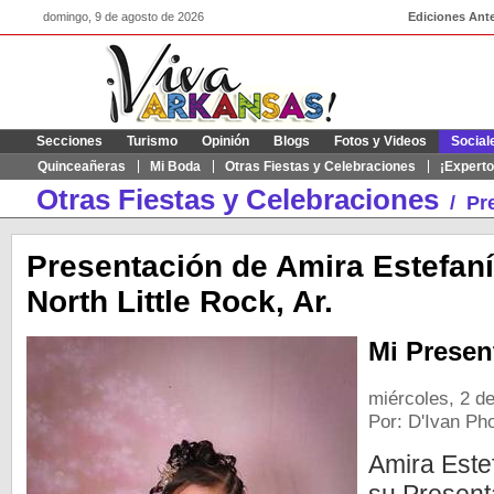
domingo, 9 de agosto de 2026
Ediciones Ante
Secciones
Turismo
Opinión
Blogs
Fotos y Videos
Social
Quinceañeras
Mi Boda
Otras Fiestas y Celebraciones
¡Experto
Otras Fiestas y Celebraciones
/
Pr
Presentación de Amira Estefan
North Little Rock, Ar.
Mi Presen
miércoles, 2 d
Por: D'Ivan Ph
Amira Este