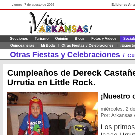
viernes, 7 de agosto de 2026
Ediciones Ante
Secciones
Turismo
Opinión
Blogs
Fotos y Videos
Social
Quinceañeras
Mi Boda
Otras Fiestas y Celebraciones
¡Experto
Otras Fiestas y Celebraciones
/
Cu
Cumpleaños de Dereck Castañe
Urrutia en Little Rock.
¡Nuestro 
miércoles, 2 d
Por: Arkansas 
Los primo