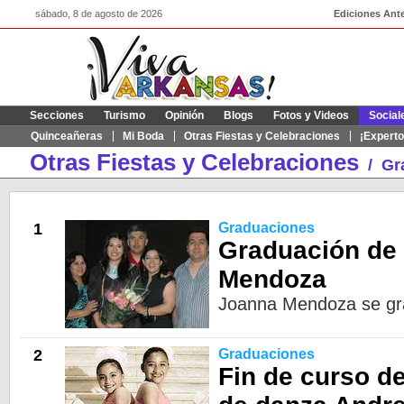
sábado, 8 de agosto de 2026
Ediciones Ante
Secciones
Turismo
Opinión
Blogs
Fotos y Videos
Social
Quinceañeras
Mi Boda
Otras Fiestas y Celebraciones
¡Experto
Otras Fiestas y Celebraciones
/
Gr
1
Graduaciones
Graduación de
Mendoza
Joanna Mendoza se gra
2
Graduaciones
Fin de curso d