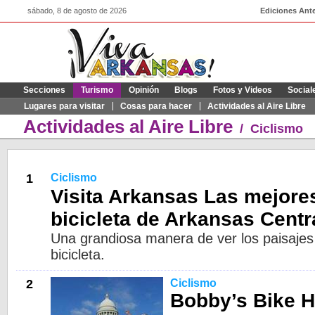
sábado, 8 de agosto de 2026
Ediciones Ante
Secciones
Turismo
Opinión
Blogs
Fotos y Videos
Social
Lugares para visitar
Cosas para hacer
Actividades al Aire Libre
Actividades al Aire Libre
/
Ciclismo
1
Ciclismo
Visita Arkansas Las mejore
bicicleta de Arkansas Centr
Una grandiosa manera de ver los paisaje
bicicleta.
2
Ciclismo
Bobby’s Bike H